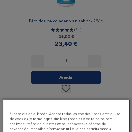
Péptidos de colágeno sin sabor - 284g
(31)
Precio habitual
26,00 €
Precio especial
23,40 €
Añadir
-10%
Si hace clic en el botón “Acepto todas las cookies”, consiente el uso
de cookies (o tecnologías similares) propias y de terceros para
analizar el tráfico en nuestras webs, conocer sus hábitos de
navegación, recopilar información útil que nos permita tanto a