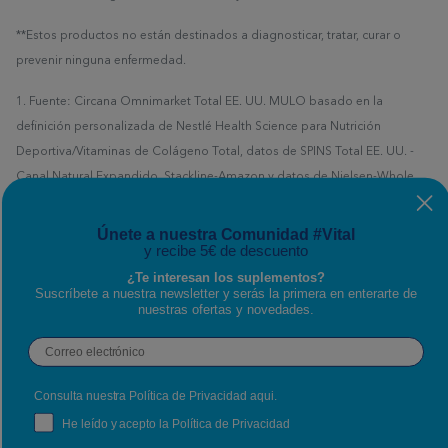
**Estos productos no están destinados a diagnosticar, tratar, curar o
prevenir ninguna enfermedad.
1. Fuente: Circana Omnimarket Total EE. UU. MULO basado en la
definición personalizada de Nestlé Health Science para Nutrición
Deportiva/Vitaminas de Colágeno Total, datos de SPINS Total EE. UU. -
Canal Natural Expandido, Stackline-Amazon y datos de Nielsen-Whole
Foods hasta el 26/01/2025 (datos de Costco no disponibles)
Únete a nuestra Comunidad #Vital
Todas las ofertas y promociones están sujetas a disponibilidad y no son
y recibe 5€ de descuento
acumulables con otras promociones o cupones de descuento.
¿Te interesan los suplementos?
Suscríbete a nuestra newsletter y serás la primera en enterarte de
Si deseas contactar con nosotros puedes escribirnos a través del
nuestras ofertas y novedades.
formulario de contacto
o llamarnos al
900 304 566
Email
Consulta nuestra Política de Privacidad
aqui
.
RGPD
He leído y acepto la Política de Privacidad