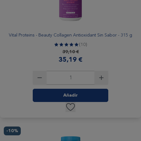
Vital Proteins - Beauty Collagen Antioxidant Sin Sabor - 315 g
(10)
Precio habitual
39,10 €
Precio especial
35,19 €
Añadir
-10%