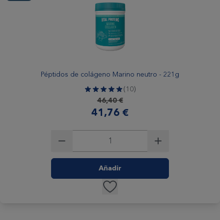
Péptidos de colágeno Marino neutro - 221g
(10)
Precio habitual
46,40 €
Precio especial
41,76 €
Añadir