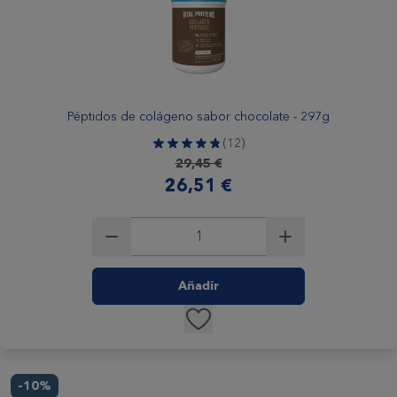
Péptidos de colágeno sabor chocolate - 297g
(12)
Precio habitual
29,45 €
Precio especial
26,51 €
Añadir
-10%