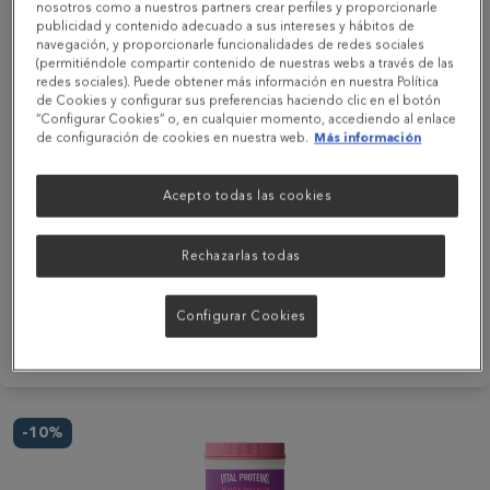
nosotros como a nuestros partners crear perfiles y proporcionarle
publicidad y contenido adecuado a sus intereses y hábitos de
navegación, y proporcionarle funcionalidades de redes sociales
(permitiéndole compartir contenido de nuestras webs a través de las
redes sociales). Puede obtener más información en nuestra Política
Péptidos de colágeno sin sabor - 567g
de Cookies y configurar sus preferencias haciendo clic en el botón
“Configurar Cookies” o, en cualquier momento, accediendo al enlace
(21)
de configuración de cookies en nuestra web.
Más información
Precio habitual
42,95 €
Precio especial
38,66 €
Acepto todas las cookies
Rechazarlas todas
Añadir
Configurar Cookies
-10%