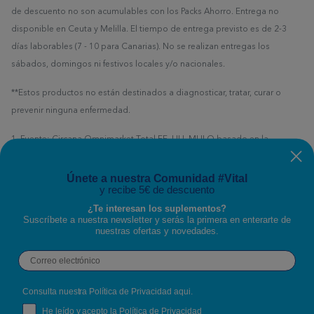
de descuento no son acumulables con los Packs Ahorro. Entrega no
disponible en Ceuta y Melilla. El tiempo de entrega previsto es de 2-3
días laborables (7 - 10 para Canarias). No se realizan entregas los
sábados, domingos ni festivos locales y/o nacionales.
**Estos productos no están destinados a diagnosticar, tratar, curar o
prevenir ninguna enfermedad.
1. Fuente: Circana Omnimarket Total EE. UU. MULO basado en la
definición personalizada de Nestlé Health Science para Nutrición
Deportiva/Vitaminas de Colágeno Total, datos de SPINS Total EE. UU. -
Únete a nuestra Comunidad #Vital
y recibe 5€ de descuento
Canal Natural Expandido, Stackline-Amazon y datos de Nielsen-Whole
Foods hasta el 26/01/2025 (datos de Costco no disponibles)
¿Te interesan los suplementos?
Suscríbete a nuestra newsletter y serás la primera en enterarte de
nuestras ofertas y novedades.
Todas las ofertas y promociones están sujetas a disponibilidad y no son
Email
acumulables con otras promociones o cupones de descuento.
Si deseas contactar con nosotros puedes escribirnos a través del
Consulta nuestra Política de Privacidad
aqui
.
formulario de contacto
o llamarnos al
900 304 566
RGPD
He leído y acepto la Política de Privacidad