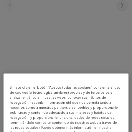
Todos los productos
Si hace clic en el botón “Acepto todas las cookies”, consiente el uso
Pack Ahorro Vital Proteins - Active Complex
de cookies (o tecnologías similares) propias y de terceros para
analizar el tráfico en nuestras webs, conocer sus hábitos de
Collagen Limón - 3x357 g
navegación, recopilar información útil que nos permita tanto a
nosotros como a nuestros partners crear perfiles y proporcionarle
publicidad y contenido adecuado a sus intereses y hábitos de
navegación, y proporcionarle funcionalidades de redes sociales
79,65 €
(permitiéndole compartir contenido de nuestras webs a través de
106,20 €
-25%
las redes sociales). Puede obtener más información en nuestra