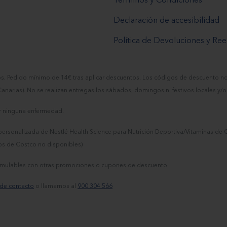
Términos y Condiciones
Declaración de accesibilidad
Política de Devoluciones y R
tos. Pedido mínimo de 14€ tras aplicar descuentos. Los códigos de descuento n
 Canarias). No se realizan entregas los sábados, domingos ni festivos locales y/o
nir ninguna enfermedad.
ersonalizada de Nestlé Health Science para Nutrición Deportiva/Vitaminas de C
os de Costco no disponibles)
acumulables con otras promociones o cupones de descuento.
 de contacto
o llamarnos al
900 304 566