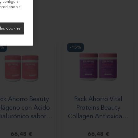
y configurar
accediendo al
las cookies
5%
-15%
ck Ahorro Beauty
Pack Ahorro Vital
lágeno con Ácido
Proteins Beauty
ialurónico sabor
Collagen Antioxidant
resa limón 2x271g
Sin Sabor 2x315 g
66,48 €
66,48 €