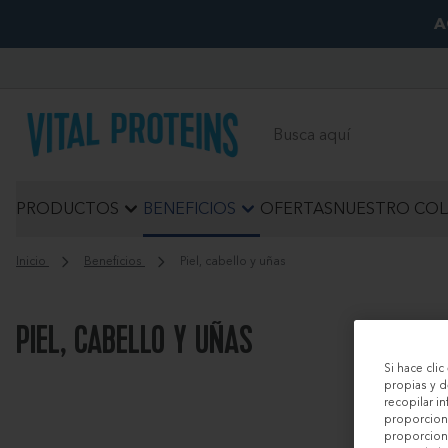
A
Buscar
PRODUCTOS
BENEFICIOS
OFERTAS
NUESTRO CO
Inicio
Beneficios
Piel, cabello y uñas
PIEL, CABELLO Y UÑAS
Si hace cli
propias y d
recopilar i
proporciona
proporciona