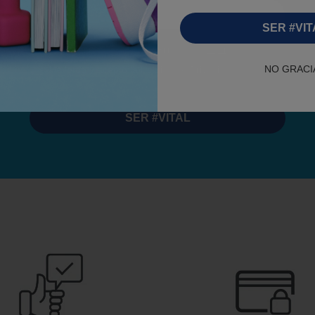
Correo electrónico
SER #VIT
Consulta nuestra Política de Privacidad
aqui
.
RGPD
NO GRACI
He leído y acepto la Política de Privacidad
SER #VITAL