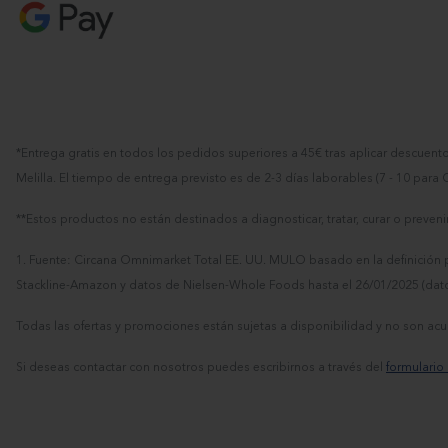
*Entrega gratis en todos los pedidos superiores a 45€ tras aplicar descuen
Melilla. El tiempo de entrega previsto es de 2-3 días laborables (7 - 10 para
**Estos productos no están destinados a diagnosticar, tratar, curar o preve
1. Fuente: Circana Omnimarket Total EE. UU. MULO basado en la definición p
Stackline-Amazon y datos de Nielsen-Whole Foods hasta el 26/01/2025 (dat
Todas las ofertas y promociones están sujetas a disponibilidad y no son 
Si deseas contactar con nosotros puedes escribirnos a través del
formulario