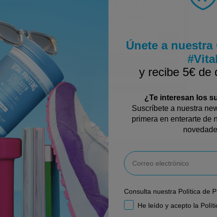
imón 3x271g
Sin Sabor 3x315 g
7,99 €
87,99 €
ecio habitual
Precio habitual
17,30 €
117,30 €
Únete a nuestr
#Vita
adir
Añadir
y recibe 5€ de
¿Te interesan los 
Suscríbete a nuestra news
primera en enterarte de n
novedade
Email
Únete a nuestra
Comunidad #Vital
Consulta nuestra Política de 
y recibe 5€ de descuento
RGPD
He leído y acepto la Polít