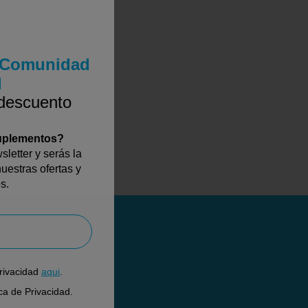
a Comunidad
l
 descuento
suplementos?
letter y serás la
uestras ofertas y
s.
Privacidad
aqui
.
ica de Privacidad.