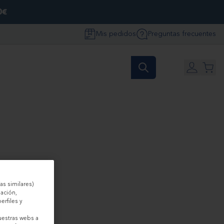
0€
Mis pedidos
Preguntas frecuentes
as similares)
gación,
erfiles y
uestras webs a