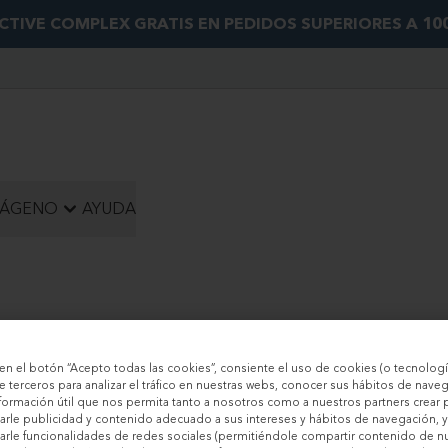
CTIVE COMPLEX GRATIS EN PEDIDOS SUPERIORES A 10
LÁGENO
AYUDA
c en el botón “Acepto todas las cookies”, consiente el uso de cookies (o tecnologí
e terceros para analizar el tráfico en nuestras webs, conocer sus hábitos de nave
nformación útil que nos permita tanto a nosotros como a nuestros partners crear p
rle publicidad y contenido adecuado a sus intereses y hábitos de navegación, y
rle funcionalidades de redes sociales (permitiéndole compartir contenido de n