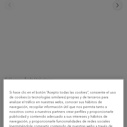
Colágeno y Ácido Hialurónico
Pack Ahorro Beauty Colágeno con Ácido
Si hace clic en el botón “Acepto todas las cookies”, consiente el uso
Hialurónico sabor fresa limón 2x271g
de cookies (o tecnologías similares) propias y de terceros para
analizar el tráfico en nuestras webs, conocer sus hábitos de
navegación, recopilar información útil que nos permita tanto a
nosotros como a nuestros partners crear perfiles y proporcionarle
66,48 €
publicidad y contenido adecuado a sus intereses y hábitos de
78,20 €
-15%
navegación, y proporcionarle funcionalidades de redes sociales
(permitiéndole compartir contenido de nuestras webs a través de