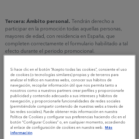
Tercera: Ámbito personal.
Tendrán derecho a
participar en la promoción todas aquellas personas,
mayores de edad, con residencia en España, que
completen correctamente el formulario habilitado a tal
efecto durante el periodo promocional.
Si hace clic en el botón “Acepto todas las cookies”, consiente el uso
Cuarta: Incentivo.
de cookies (o tecnologías similares) propias y de terceros para
analizar el tráfico en nuestras webs, conocer sus hábitos de
navegación, recopilar información útil que nos permita tanto a
Todos aquellos participantes que respondan la encuesta
nosotros como a nuestros partners crear perfiles y proporcionarle
en su totalidad recibirán un (1) código de descuento del
publicidad y contenido adecuado a sus intereses y hábitos de
navegación, y proporcionarle funcionalidades de redes sociales
10% para usar en la tienda online oficial de Vital Proteins.
(permitiéndole compartir contenido de nuestras webs a través de
las redes sociales). Puede obtener más información en nuestra
El código de descuento:
Política de Cookies y configurar sus preferencias haciendo clic en el
botón “Configurar Cookies” o, en cualquier momento, accediendo
- Será válido para una única compra por participante.
al enlace de configuración de cookies en nuestra web.
Más
información