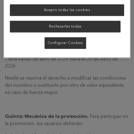
- No será acumulable a otras promociones, ofertas o
códigos promocionales.
Acepto todas las cookies
- No será canjeable por dinero en efectivo ni por ningún
Rechazarlas todas
otro incentivo distinto.
- Estará sujeto a las condiciones de uso y fecha de
Configurar Cookies
caducidad indicadas junto con el código.
- Será válido de abril de 2026 hasta el 26 de Abril de
2026
Nestlé se reserva el derecho a modificar las condiciones
del incentivo o sustituirlo por otro de valor equivalente
en caso de fuerza mayor.
Quinta: Mecánica de la promoción.
Para participar en
la promoción, los usuarios deberán: