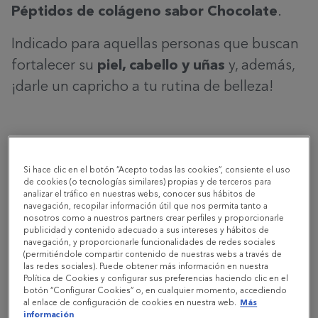
Péptidos de colágeno sabor Chocolate
.
Indicado para aquellas personas que buscan
fortalecer su
piel, cabello y uñas
y, además,
¡darle un capricho a tu rutina de belleza!
¿CUÁLES SON LOS BENEFICIOS DEL COLÁGENO?
Si hace clic en el botón “Acepto todas las cookies”, consiente el uso
de cookies (o tecnologías similares) propias y de terceros para
El
colágeno
es la proteína más abundante de
analizar el tráfico en nuestras webs, conocer sus hábitos de
navegación, recopilar información útil que nos permita tanto a
nuestro cuerpo y constituye el 70% de
nosotros como a nuestros partners crear perfiles y proporcionarle
nuestra piel. Sin embargo, a partir de los 30
publicidad y contenido adecuado a sus intereses y hábitos de
navegación, y proporcionarle funcionalidades de redes sociales
años su producción disminuye un 1% por
(permitiéndole compartir contenido de nuestras webs a través de
las redes sociales). Puede obtener más información en nuestra
año[1]. Por este motivo, complementar con
Política de Cookies y configurar sus preferencias haciendo clic en el
botón “Configurar Cookies” o, en cualquier momento, accediendo
colágeno es recomendable ya que éste
al enlace de configuración de cookies en nuestra web.
Más
información