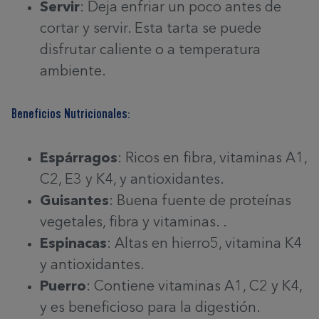
Servir
: Deja enfriar un poco antes de
cortar y servir. Esta tarta se puede
disfrutar caliente o a temperatura
ambiente.
Beneficios Nutricionales:
Espárragos
: Ricos en fibra, vitaminas A
1
,
C
2
, E
3
y K
4
, y antioxidantes.
Guisantes
: Buena fuente de proteínas
vegetales, fibra y vitaminas.
.
Espinacas
: Altas en hierro
5
, vitamina K
4
y antioxidantes.
Puerro
: Contiene vitaminas A
1
, C
2
y K
4
,
y es beneficioso para la digestión.