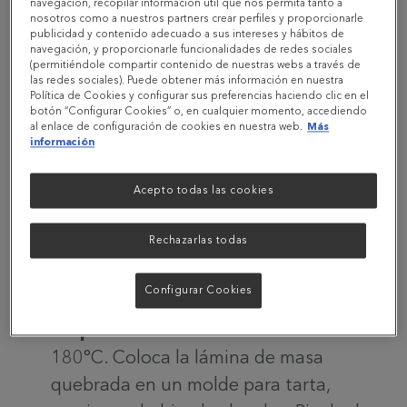
1 pimiento rojo, cortado en tiras
navegación, recopilar información útil que nos permita tanto a
nosotros como a nuestros partners crear perfiles y proporcionarle
3 huevos
publicidad y contenido adecuado a sus intereses y hábitos de
navegación, y proporcionarle funcionalidades de redes sociales
200 ml de nata líquida (puede ser baja
(permitiéndole compartir contenido de nuestras webs a través de
en grasa)
las redes sociales). Puede obtener más información en nuestra
Política de Cookies y configurar sus preferencias haciendo clic en el
1 cucharada de péptidos de colágeno en
botón “Configurar Cookies” o, en cualquier momento, accediendo
al enlace de configuración de cookies en nuestra web.
Más
polvo
información
100 g de queso rallado (opcional)
Sal y pimienta al gusto
Acepto todas las cookies
Aceite de oliva virgen extra
Rechazarlas todas
Preparación de la tarta de verduras paso a paso:
Configurar Cookies
Preparar la masa
: Precalienta el horno a
180°C. Coloca la lámina de masa
quebrada en un molde para tarta,