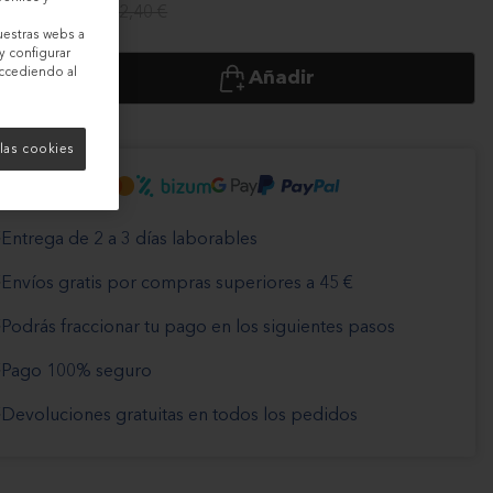
6 €
72,40 €
-10%
uestras webs a
y configurar
accediendo al
Añadir
las cookies
Entrega de 2 a 3 días laborables
Envíos gratis por compras superiores a 45 €
Podrás fraccionar tu pago en los siguientes pasos
Pago 100% seguro
Devoluciones gratuitas en todos los pedidos