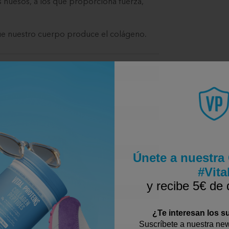
os huesos, a los que proporciona fuerza,
 que nuestro cuerpo produce el colágeno.
Únete a nuestr
#Vita
y recibe 5€ de
¿Te interesan los 
Suscríbete a nuestra news