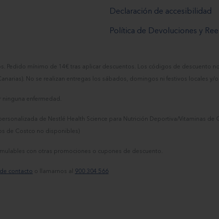
Declaración de accesibilidad
Política de Devoluciones y R
tos. Pedido mínimo de 14€ tras aplicar descuentos. Los códigos de descuento n
 Canarias). No se realizan entregas los sábados, domingos ni festivos locales y/o
nir ninguna enfermedad.
ersonalizada de Nestlé Health Science para Nutrición Deportiva/Vitaminas de C
os de Costco no disponibles)
acumulables con otras promociones o cupones de descuento.
 de contacto
o llamarnos al
900 304 566