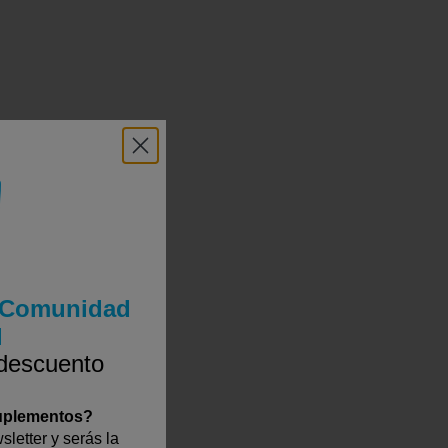
a Comunidad
l
 descuento
suplementos?
letter y serás la