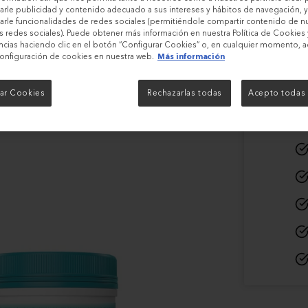
65,1
rle publicidad y contenido adecuado a sus intereses y hábitos de navegación, y
rle funcionalidades de redes sociales (permitiéndole compartir contenido de n
as redes sociales). Puede obtener más información en nuestra Política de Cookies 
ncias haciendo clic en el botón “Configurar Cookies” o, en cualquier momento, 
onfiguración de cookies en nuestra web.
Más información
ar Cookies
Rechazarlas todas
Acepto todas 
s con Vital Proteins.
 sin sabor