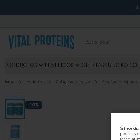
A
Buscar
PRODUCTOS
BENEFICIOS
OFERTAS
NUESTRO CO
Inicio
Productos
Colágeno en polvo
Pack Ahorro Péptidos
View larger image
-10%
View larger image
Si hace cli
propias y d
recopilar i