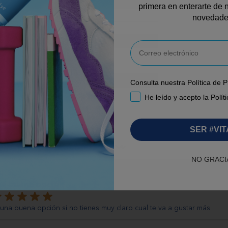
primera en enterarte de n
novedade
Email
Consulta nuestra Política de 
RGPD
He leído y acepto la Polít
SER #VIT
enar por:
NO GRACI
mentario por
rta
a buena opción
loración
 una buena opción si no tienes muy claro cual te va a gustar más