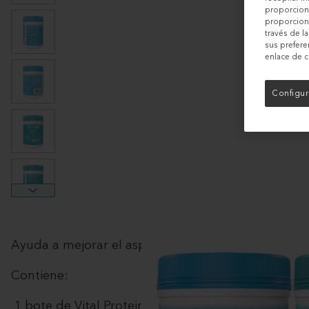
proporciona
View larger image
proporciona
través de l
sus prefere
enlace de c
View larger image
Configur
View larger image
View larger image
View larger image
Ayuda a mejorar el aspecto de tu piel, cabello y uña
Contiene:
1 bote de Vital Proteins Collagen Peptides de 284g