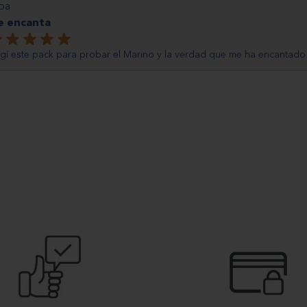
mentario por
ba
 encanta
loración
gí este pack para probar el Marino y la verdad que me ha encantado