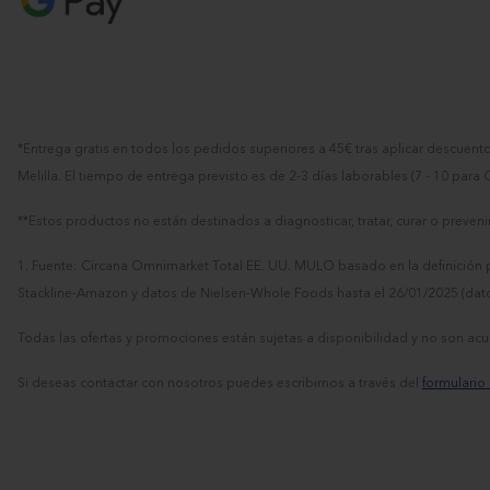
*Entrega gratis en todos los pedidos superiores a 45€ tras aplicar descuen
Melilla. El tiempo de entrega previsto es de 2-3 días laborables (7 - 10 para
**Estos productos no están destinados a diagnosticar, tratar, curar o preve
1. Fuente: Circana Omnimarket Total EE. UU. MULO basado en la definición p
Stackline-Amazon y datos de Nielsen-Whole Foods hasta el 26/01/2025 (dat
Todas las ofertas y promociones están sujetas a disponibilidad y no son 
Si deseas contactar con nosotros puedes escribirnos a través del
formulario