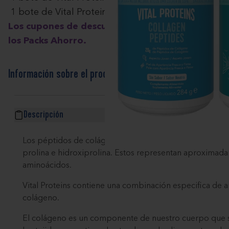
1 bote de Vital Proteins Collagen Marino 221g sin
Los cupones de descuento no son acumulables c
los Packs Ahorro.
Información sobre el producto
Descripción
Los péptidos de colágeno se caracterizan por tener un a
prolina e hidroxiprolina. Estos representan aproximada
aminoácidos.
Vital Proteins contiene una combinación especifica de
colágeno.
El colágeno es un componente de nuestro cuerpo que s