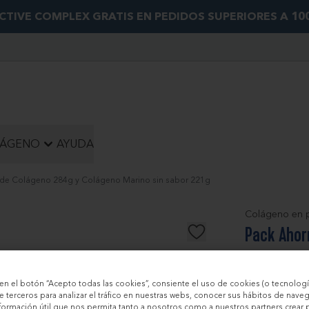
CTIVE COMPLEX GRATIS EN PEDIDOS SUPERIORES A 10
LÁGENO
AYUDA
 de Colágeno 284g y Colágeno Marino sin sabor 221g
Colágeno en 
Pack Ahor
Marino si
c en el botón “Acepto todas las cookies”, consiente el uso de cookies (o tecnologí
e terceros para analizar el tráfico en nuestras webs, conocer sus hábitos de nave
nformación útil que nos permita tanto a nosotros como a nuestros partners crear p