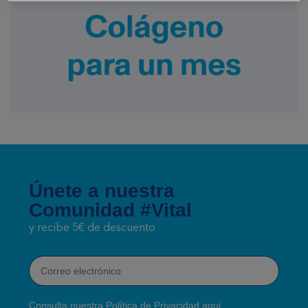
Únete a nuestra
Comunidad #Vital
y recibe 5€ de descuento
Correo electrónico
Consulta nuestra Política de Privacidad
aqui
.