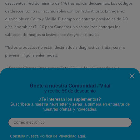
descuentos. Pedido mínimo de 14€ tras aplicar descuentos. Los códigos
de descuento no son acumulables con los Packs Ahorro. Entrega no
disponible en Ceuta y Melilla. El tiempo de entrega previsto es de 2-3
días laborables (7 - 10 para Canarias). No se realizan entregas los
sábados, domingos ni festivos locales y/o nacionales.
**Estos productos no están destinados a diagnosticar, tratar, curar o
prevenir ninguna enfermedad.
1. Fuente: Circana Omnimarket Total EE. UU. MULO basado en la
definición personalizada de Nestlé Health Science para Nutrición
Deportiva/Vitaminas de Colágeno Total, datos de SPINS Total EE. UU. -
Únete a nuestra Comunidad #Vital
y recibe 5€ de descuento
Canal Natural Expandido, Stackline-Amazon y datos de Nielsen-Whole
Foods hasta el 26/01/2025 (datos de Costco no disponibles)
¿Te interesan los suplementos?
Suscríbete a nuestra newsletter y serás la primera en enterarte de
nuestras ofertas y novedades.
Todas las ofertas y promociones están sujetas a disponibilidad y no son
Email
acumulables con otras promociones o cupones de descuento.
Si deseas contactar con nosotros puedes escribirnos a través del
Consulta nuestra Política de Privacidad
aqui
.