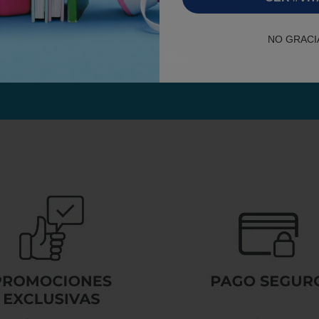
RGPD
He leído y acepto la Política de Privacidad
NO GRACI
SER #VITAL