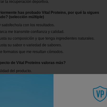
ar la recuperación deportiva.
riormente has probado Vital Proteins, por qué la sigues
o? (selección múltiple)
 satisfecho/a con los resultados.
rca me transmite confianza y calidad.
sta su composición y que tenga ingredientes naturales.
sta su sabor o variedad de sabores.
ce formatos que me resultan cómodos.
ecto de Vital Proteins valoras más?
lidad del producto.
eneficios notados.
nfianza en los ingredientes.
bor / experiencia de uso.
riedad de productos y/o formato.