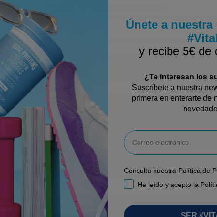
 tu email para recibir tu código de descuento
Únete a nuestr
#Vita
y recibe 5€ de
RESPONDER
¿Te interesan los 
Suscríbete a nuestra news
primera en enterarte de n
novedade
Únete a nuestra
Email
Comunidad #Vital
y recibe 5€ de descuento
Consulta nuestra Política de 
Correo electrónico
RGPD
He leído y acepto la Polít
Consulta nuestra Política de Privacidad
aqui
.
SER #VIT