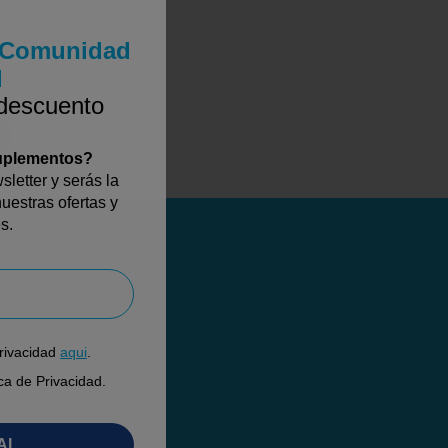
a Comunidad
l
 descuento
suplementos?
letter y serás la
uestras ofertas y
s.
Privacidad
aqui
.
ica de Privacidad.
AL