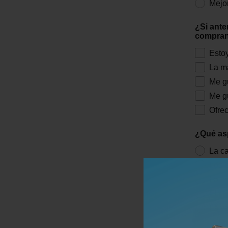
Mejor
¿Si ante
comprand
Estoy
La ma
Me gu
Me gu
Ofre
¿Qué asp
La ca
Los b
La co
El sa
La va